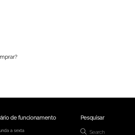
omprar?
ário de funcionamento
Pesquisar
unda a sexta