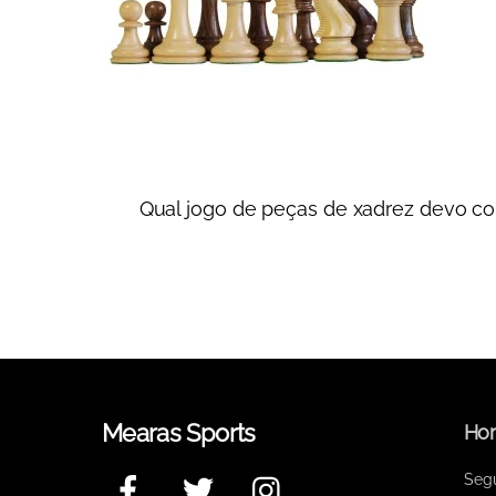
Qual jogo de peças de xadrez devo c
Mearas Sports
Hor
Facebook
Twitter
Instagram
Seg