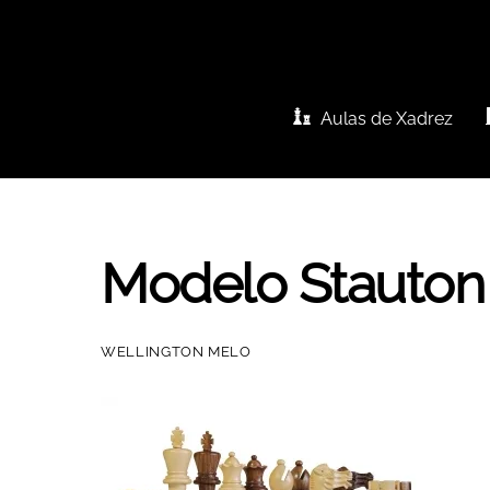
Skip
to
content
Aulas de Xadrez
Modelo Stauton
WELLINGTON MELO