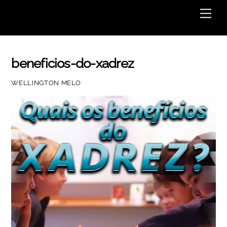
Skip
Men
to
content
beneficios-do-xadrez
WELLINGTON MELO