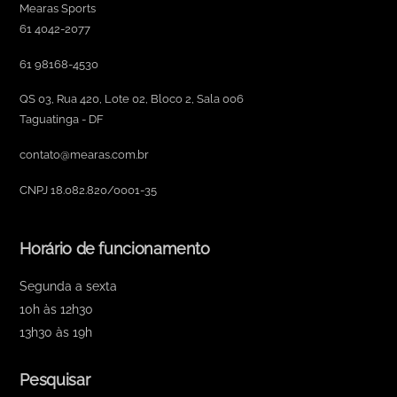
Mearas Sports
61 4042-2077
61 98168-4530
QS 03, Rua 420, Lote 02, Bloco 2, Sala 006
Taguatinga - DF
contato@mearas.com.br
CNPJ 18.082.820/0001-35
Horário de funcionamento
Segunda a sexta
10h às 12h30
13h30 às 19h
Pesquisar