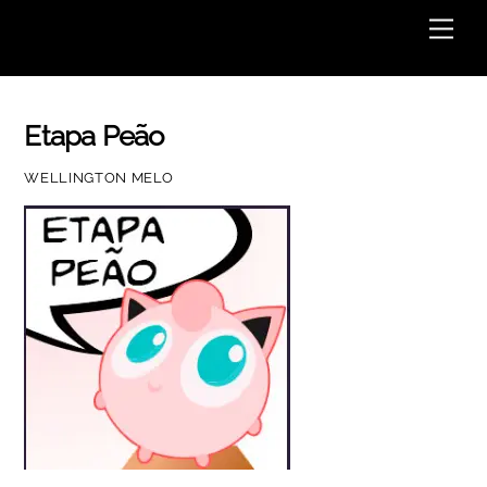
Skip
Men
to
content
Etapa Peão
WELLINGTON MELO