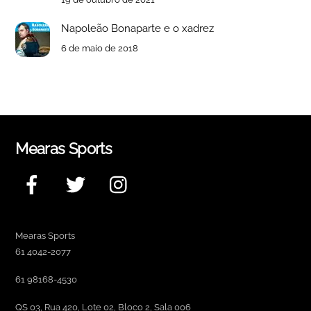
Napoleão Bonaparte e o xadrez
6 de maio de 2018
Mearas Sports
Facebook
Twitter
Instagram
Mearas Sports
61 4042-2077
61 98168-4530
QS 03, Rua 420, Lote 02, Bloco 2, Sala 006