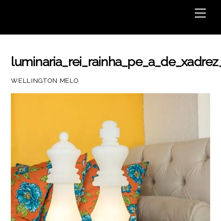
Skip
Men
to
content
luminaria_rei_rainha_pe_a_de_xadrez
WELLINGTON MELO