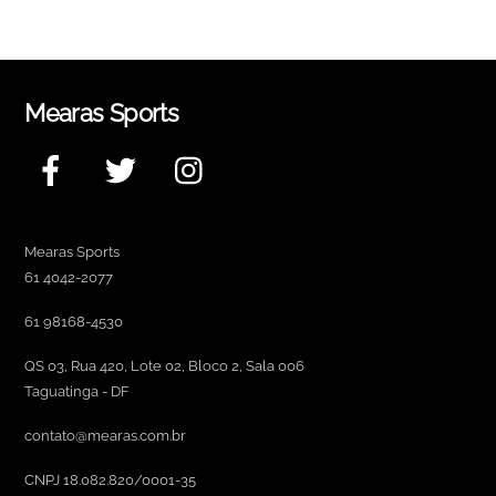
Mearas Sports
Facebook
Twitter
Instagram
Mearas Sports
61 4042-2077
61 98168-4530
QS 03, Rua 420, Lote 02, Bloco 2, Sala 006
Taguatinga - DF
contato@mearas.com.br
CNPJ 18.082.820/0001-35