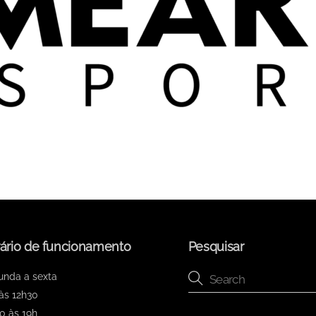
ário de funcionamento
Pesquisar
unda a sexta
às 12h30
0 às 19h