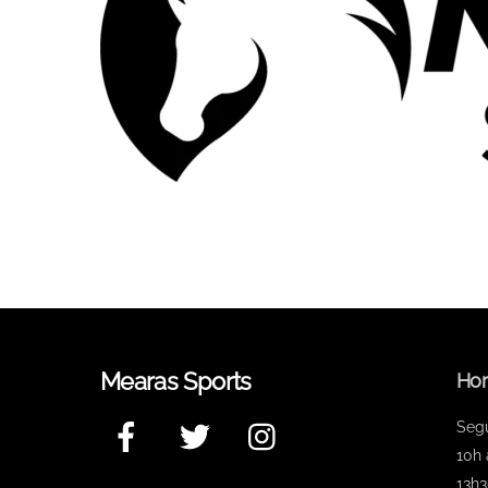
Mearas Sports
Hor
Facebook
Twitter
Instagram
Seg
10h 
13h3