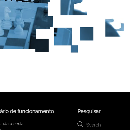
ário de funcionamento
Pesquisar
unda a sexta