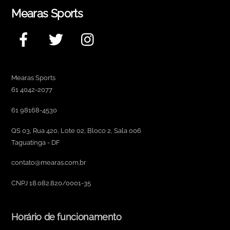
Mearas Sports
Facebook
Twitter
Instagram
Mearas Sports
61 4042-2077
61 98168-4530
QS 03, Rua 420, Lote 02, Bloco 2, Sala 006
Taguatinga - DF
contato@mearas.com.br
CNPJ 18.082.820/0001-35
Horário de funcionamento