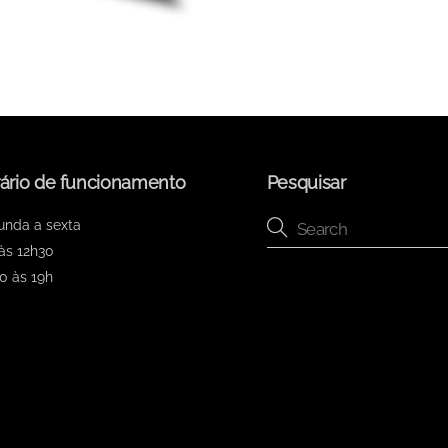
ário de funcionamento
Pesquisar
unda a sexta
às 12h30
0 às 19h