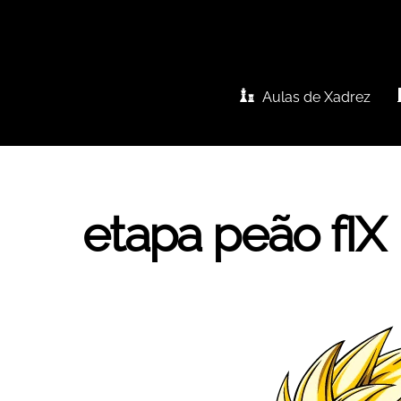
Skip
to
content
Aulas de Xadrez
etapa peão fIX