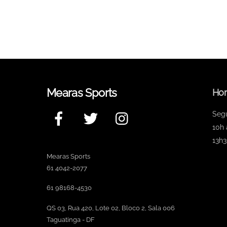
Mearas Sports
Hor
Facebook
Twitter
Instagram
Seg
10h 
13h3
Mearas Sports
61 4042-2077
61 98168-4530
QS 03, Rua 420, Lote 02, Bloco 2, Sala 006
Taguatinga - DF