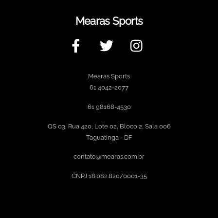
Mearas Sports
Facebook
Twitter
Instagram
Mearas Sports
61 4042-2077
61 98168-4530
QS 03, Rua 420, Lote 02, Bloco 2, Sala 006
Taguatinga - DF
contato@mearas.com.br
CNPJ 18.082.820/0001-35