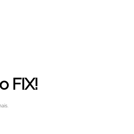
o FIX!
ais.