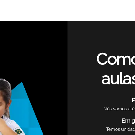
Como
aula
P
Nós vamos até 
Em g
Temos unidade